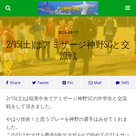
2020-02-17
2/15(土)はアミザージ神野SCと交
流戦
Share
Tweet
Pin
Mail
SMS
2/15(土)は稲美中央でアミザージ神野SCの中学生と交流
戦をして頂きました。
やはり技術！と思うプレーを神野の選手はみせてくれま
した。
この日はヤマザル塾生6年ヤマザルJrで始めての11人サッ